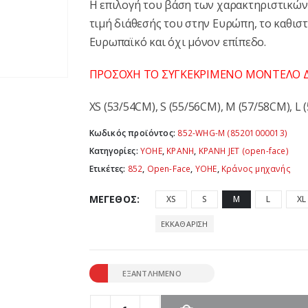
Η επιλογή του βάση των χαρακτηριστικών π
τιμή διάθεσής του στην Ευρώπη, το καθισ
Ευρωπαϊκό και όχι μόνον επίπεδο.
ΠΡΟΣΟΧΗ ΤΟ ΣΥΓΚΕΚΡΙΜΕΝΟ ΜΟΝΤΕΛΟ Δ
XS (53/54CM), S (55/56CM), M (57/58CM), L 
Κωδικός προϊόντος:
852-WHG-M (85201000013)
Κατηγορίες:
YOHE
,
ΚΡΑΝΗ
,
ΚΡΑΝΗ JET (open-face)
Ετικέτες:
852
,
Open-Face
,
YOHE
,
Κράνος μηχανής
ΜΈΓΕΘΟΣ
XS
S
M
L
XL
ΕΚΚΑΘΆΡΙΣΗ
ΕΞΑΝΤΛΗΜΈΝΟ