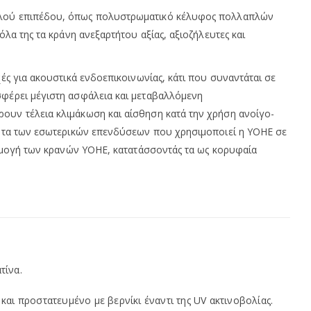
υψηλού επιπέδου, όπως πολυστρωματικό κέλυφος πολλαπλών
λα της τα κράνη ανεξαρτήτου αξίας, αξιοζήλευτες και
ές για ακουστικά ενδοεπικοινωνίας, κάτι που συναντάται σε
σφέρει μέγιστη ασφάλεια και μεταβαλλόμενη
ουν τέλεια κλιμάκωση και αίσθηση κατά την χρήση ανοίγο-
ότητα των εσωτερικών επενδύσεων που χρησιμοποιεί η YOHE σε
αρμογή των κρανών YOHE, κατατάσσοντάς τα ως κορυφαία
τίνα.
ι προστατευμένο με βερνίκι έναντι της UV ακτινοβολίας.