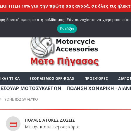
% για την πρώτη σας αγορά, σε όλες τις
ηλεκτρονικές συ
|
ΤΕ ΣΤΟ E-SHOP ΜΟΤΟ ΠΗΓΑΣΟΣ !
ΣΧΕΤΙΚΆ ΜΕ ΕΜΆΣ
BLOG
ΛΊΣΤΑ
η δυνατή εμπειρία στη σελίδα μας. Εάν συνεχίσετε να χρησιμοποιείτε 
Εντάξει
ΙΚΛΕΠΤΙΚΑ
ΕΞΟΠΛΙΣΜΟΣ OFF-ROAD
ΠΡΟΣΦΟΡΕΣ
ΔΙΑΓΩ
ΤΟΣΥΚΛΕΤΩΝ | ΠΩΛΗΣΗ ΧΟΝΔΡΙΚΗ - ΛΙΑΝΙΚΗ | ΤΗΛ. 210
YOHE 852 SV ΛΕΥΚΟ
ΠΟΛΛΕΣ ΑΤΟΚΕΣ ΔΟΣΕΙΣ
Με την πιστωτική σας κάρτα