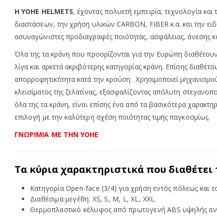
Η
YOHE
HELMETS
, έχοντας πολυετή εμπειρία, τεχνολογία κ
διαστάσεων, την χρήση υλικών CARBON, FIBER κ.α. και την ειδ
ασυναγώνιστες προδιαγραφές ποιότητας, ασφάλειας, άνεσης κ
Όλα της τα κράνη που προορίζονται για την Ευρώπη διαθέτουν 
λίγα και αρκετά ακριβότερης κατηγορίας κράνη. Επίσης διαθ
απορροφητικότητα κατά την κρούση. Χρησιμοποιεί μηχανισμού
κλεισίματος της ζελατίνας, εξασφαλίζοντας απόλυτη στεγανο
όλα της τα κράνη, είναι επίσης ένα από τα βασικότερα χαρακ
επιλογή με την καλύτερη σχέση ποιότητας τιμής παγκοσμίως.
ΓΝΩΡΙΜΙΑ ΜΕ ΤΗΝ YOHE
Τα κύρια χαρακτηριστικά που διαθέτει
Κατηγορία Open-face (3/4) για χρήση εντός πόλεως και τα
Διαθέσιμα μεγέθη: XS, S, M, L, XL, XXL.
Θερμοπλαστικό κέλυφος από πρωτογενή ABS υψηλής αντοχ