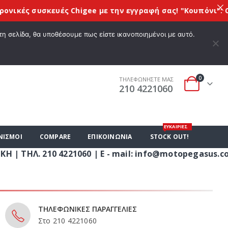
σκευές Chigee
με την εγγραφή σας! "Kουπόνι": CHIGEE10
 ΕΠΙΘΥΜΙΏΝ
Ο ΛΟΓΑΡΙΑΣΜΌΣ ΜΟΥ
ΚΑΛΆΘΙ ΑΓΟΡΏΝ
ΣΎΝΔΕΣΗ
τη σελίδα, θα υποθέσουμε πως είστε ικανοποιημένοι με αυτό.
0
ΤΗΛΕΦΩΝΗΣΤΕ ΜΑΣ
210 4221060
ΕΥΚΑΙΡΙΕΣ
ΝΙΣΜΟΙ
COMPARE
ΕΠΙΚΟΙΝΩΝΊΑ
STOCK OUT!
 4221060 | E - mail: info@motopegasus.com | ΕΠΙΣ
ΤΗΛΕΦΩΝΙΚΕΣ ΠΑΡΑΓΓΕΛΙΕΣ
Στο 210 4221060