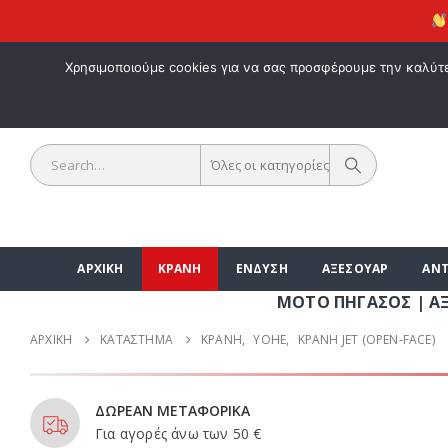
ΕΚΠΤΩΣΗ 10
ΚΑΛΩΣ ΗΡΘΑ
Χρησιμοποιούμε cookies για να σας προσφέρουμε την καλύτερ
Όλες οι κατηγορίες
ΑΡΧΙΚΗ
ΚΡΑΝΗ
ΕΝΔΥΣΗ
ΑΞΕΣΟΥΑΡ
ΑΝΤ
ΜΟΤΟ ΠΗΓΑΣΟΣ | ΑΞΕΣΟΥΑΡ ΜΟ
ΑΡΧΙΚΉ
ΚΑΤΆΣΤΗΜΑ
ΚΡΑΝΗ
,
YOHE
,
ΚΡΑΝΗ JET (OPEN-FACE)
ΔΩΡΕΑΝ ΜΕΤΑΦΟΡΙΚΑ
Για αγορές άνω των 50 €