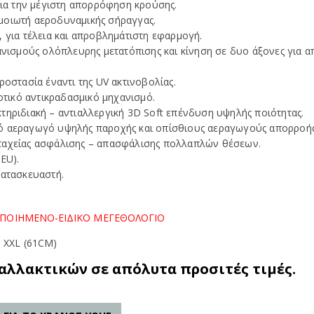
για την μέγιστη απορρόφηση κρούσης.
μοιωτή αεροδυναμικής σήραγγας.
 για τέλεια και απροβλημάτιστη εφαρμογή.
ανισμούς ολόπλευρης μετατόπισης και κίνηση σε δυο άξονες για α
ροστασία έναντι της UV ακτινοβολίας.
οτικό αντικραδασμικό μηχανισμό.
τηριδιακή – αντιαλλεργική 3D Soft επένδυση υψηλής ποιότητας.
κό αεραγωγό υψηλής παροχής και οπίσθιους αεραγωγούς απορροής
 ταχείας ασφάλισης – απασφάλισης πολλαπλών θέσεων.
EU).
κατασκευαστή.
ΟΠΟΙΗΜΕΝΟ-ΕΙΔΙΚΟ ΜΕΓΕΘΟΛΟΓΙΟ
, XXL (61CM)
αλλακτικών σε απόλυτα προσιτές τιμές.