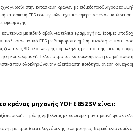
αι τεχνογνωσία στην κατασκευή κρανών με ειδικές προδιαγραφές 
ική κατασκευή EPS εσωτερικών, έχει καταφέρει να ενσωματώσει σε ό
αι εφαρμογής.
εσωτερικό με ειδικό οβάλ για τέλεια εφαρμογή και έτοιμες υποδοχ
έτουν πολυστρωματικό EPS με διαφοροποιημένη πυκνότητα, που προ
ς ζελατίνας 3D ολόπλευρης παράλληλης μετατόπισης, που προσφέρ
ποίηση και εφαρμογή. Τέλος ο τρόπος κατασκευής και η υψηλή ποι
τηριστικά που ολοκληρώνει την αξεπέραστη ποιότητα, άνεση και εφ
 το κράνος μηχανής
YOHE
852 SV είναι:
ξίδια μικρής – μέσης εμβέλειας με εσωτερική αντιηλιακή φυμέ ζελα
ής με πρόσθετα ελεγχόμενης σκληρότητας, δομικά ενισχυμένο κα