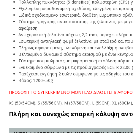
Πολλαπλής πυκνότητας (5 densities) πολυστερίνη (EPS) 
Εξελιγμένη αεροδυναμική σχεδίαση, ελεγμένη σε προσο
Ειδικά σχεδιασμένο εσωτερικά, διαθέτη Ευρωπαϊκό οβάλ,
Σύστημα γρήγορης αντικατάστασης της ζελατίνας, με μηχ
αφαίρεση.
Αντιχαρακτική ζελατίνα πάχους 2,2 mm, παρέχει πλήρη π
Εσωτερική αντιηλιακή φυμέ ζελατίνα, με σταθερό και ποι
Πλήρως αφαιρούμενη, πλενόμενη και εναλλάξιμη αντιβακ
Βελτιωμένο δυναμικό σύστημα αερισμού με άνω κεντρι
Σύστημα κουμπώματος με μικρομετρική ατσάλινη πόρπη
Εγκεκριμένο σύμφωνα με τις προδιαγραφές ECE R 22.06 (
Παρέχεται εγγύηση 2 ετών σύμφωνα με τις οδηγίες του 
Βάρος: 1200±50g
ΠΡΟΣΟΧΗ ΤΟ ΣΥΓΚΕΚΡΙΜΕΝΟ ΜΟΝΤΕΛΟ ΔΙΑΘΕΤΕΙ ΔΙΑΦΟΡ
XS (53/54CM), S (55/56CM), M (57/58CM), L (59CM), XL (60CM)
Πλήρη και συνεχώς επαρκή κάλυψη αντ