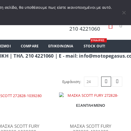
Α ΕΠΙΘΥΜΙΏΝ
Ο ΛΟΓΑΡΙΑΣΜΌΣ ΜΟΥ
ΚΑΛΆΘΙ ΑΓΟΡΏΝ
ΣΎΝΔΕΣΗ
τη σελίδα, θα υποθέσουμε πως είστε ικανοποιημένοι με αυτό.
0
ΤΗΛΕΦΩΝΗΣΤΕ ΜΑΣ
210 4221060
ΕΥΚΑΙΡΙΕΣ
ΙΣΜΟΙ
COMPARE
ΕΠΙΚΟΙΝΩΝΊΑ
STOCK OUT!
. 210 4221060 | E - mail: info@motopegasus.com | 
Εμφάνιση:
ΕΞΑΝΤΛΗΜΈΝΟ
ΜΑΣΚΑ SCOTT FURY
ΜΑΣΚΑ SCOTT FURY