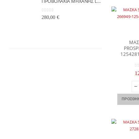
ΠΡΟΒΟΛΑΚΙΑ ΜΗΧΑΝΗΣ LED ΥΨΗΛΗΣ ΙΣΧΥΟΣ FUTURE EYES Χ80 ΚΙΤΡΙΝΟ-ΛΕΥΚΟ
0
out of 5
280,00
€
0
o
13
ΜΑΣ
PROSP
1254281
0
o
1
ΠΡΟΣΘΉΚ