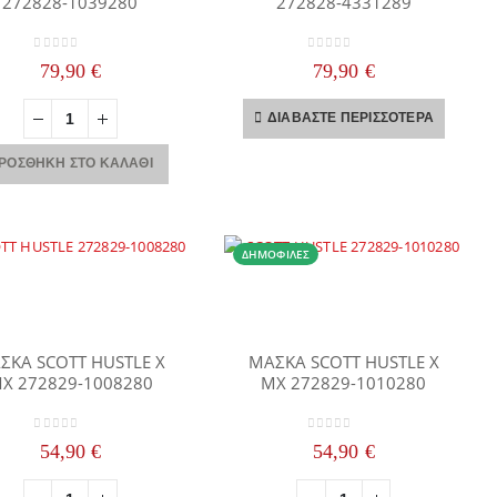
272828-1039280
272828-4331289
0
out of 5
0
out of 5
79,90
€
79,90
€
ΔΙΑΒΆΣΤΕ ΠΕΡΙΣΣΌΤΕΡΑ
ΡΟΣΘΉΚΗ ΣΤΟ ΚΑΛΆΘΙ
ΔΗΜΟΦΙΛΈΣ
ΣΚΑ SCOTT HUSTLE X
ΜΑΣΚΑ SCOTT HUSTLE X
X 272829-1008280
MX 272829-1010280
0
out of 5
0
out of 5
54,90
€
54,90
€