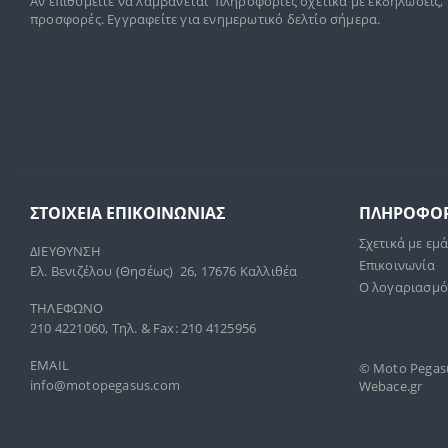
Αν επιθυμείτε να λαμβάνεται πληροφορίες σχετικά με εκδηλώσεις,
προσφορές. Εγγραφείτε για ενημερωτικό δελτίο σήμερα.
ΣΤΟΙΧΕΊΑ ΕΠΙΚΟΙΝΩΝΊΑΣ
ΠΛΗΡΟΦΟΡ
Σχετικά με εμ
ΔΙΕΥΘΥΝΣΗ
Επικοινωνία
Ελ. Βενιζέλου (Θησέως) 26, 17676 Καλλιθέα
Ο λογαριασμό
ΤΗΛΕΦΩΝΟ
210 4221060, Τηλ. & Fax: 210 4125956
EMAIL
© Moto Pegasus
info@motopegasus.com
Webace.gr