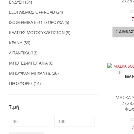
2728
ΕΝΔΥΣΗ
(54)
ΕΞΟΠΛΙΣΜΟΣ OFF-ROAD
(24)
0
o
ΙΣΟΘΕΡΜΙΚΑ ΕΞΩ-ΕΣΩΡΟΥΧΑ
(5)
ΚΑΛΤΣΕΣ ΜΟΤΟΣΥΚΛΕΤΙΣΤΩΝ
(9)
ΔΙΑΒΆΣ
ΚΡΑΝΗ
(59)
ΛΙΠΑΝΤΙΚΑ
(13)
ΜΠΟΤΕΣ-ΜΠΟΤΑΚΙΑ
(6)
ΜΠΟΥΦΑΝ ΜΗΧΑΝΗΣ
(26)
ΕΞΑ
ΠΡΟΣΦΟΡΕΣ
(14)
ΜΑΣΚΑ S
2728
Τιμή
Φωτ
0
o
Ελάχιστη
Μέγιστη