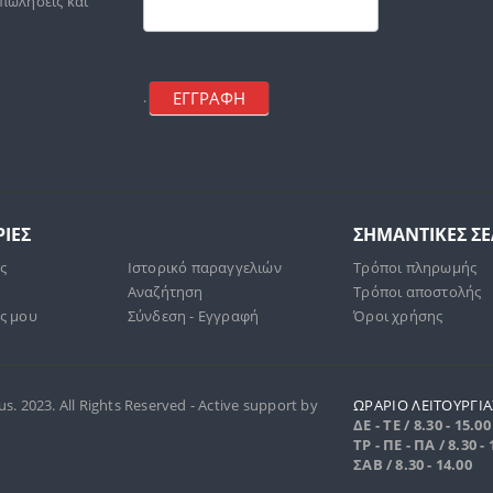
mailchimp
 πωλήσεις και
ΕΓΓΡΑΦΗ
.
ΙΕΣ
ΣΗΜΑΝΤΙΚΕΣ Σ
άς
Ιστορικό παραγγελιών
Τρόποι πληρωμής
Αναζήτηση
Τρόποι αποστολής
ς μου
Σύνδεση - Εγγραφή
Όροι χρήσης
. 2023. All Rights Reserved - Active support by
ΩΡΑΡΙΟ ΛΕΙΤΟΥΡΓΙΑ
ΔΕ - ΤΕ / 8.30 - 15.00
ΤΡ - ΠΕ - ΠΑ / 8.30 - 
ΣΑΒ / 8.30 - 14.00