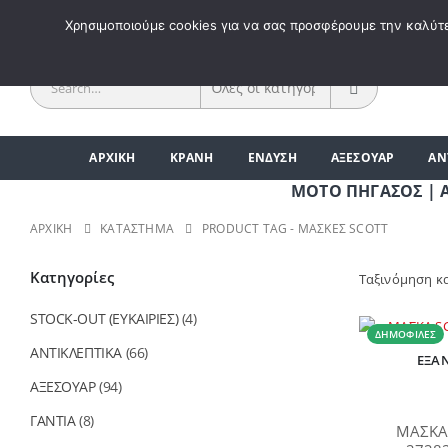
ΚΑΛΩΣ 
Χρησιμοποιούμε cookies για να σας προσφέρουμε την καλύτερ
ΑΡΧΙΚΗ
ΚΡΑΝΗ
ΕΝΔΥΣΗ
ΑΞΕΣΟΥΑΡ
ΑΝ
ΜΟΤΟ ΠΗΓΑΣΟΣ | ΑΞΕΣΟΥ
ΑΡΧΙΚΉ
ΚΑΤΆΣΤΗΜΑ
PRODUCT TAG -
ΜΑΣΚΕΣ SCOTT
Κατηγορίες
Ταξινόμηση κ
STOCK-OUT (ΕΥΚΑΙΡΙΕΣ)
(4)
ΔΗΜΟΦΙΛΈΣ
ΑΝΤΙΚΛΕΠΤΙΚΑ
(66)
ΕΞΑ
ΑΞΕΣΟΥΑΡ
(94)
ΓΑΝΤΙΑ
(8)
ΜΑΣΚΑ