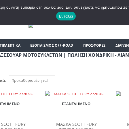
|
ΗΡΘΑΤΕ ΣΤΟ E-SHOP ΜΟΤΟ ΠΗΓΑΣΟΣ !
ΣΧΕΤΙΚΆ ΜΕ ΕΜΆΣ
BLOG
ΛΊΣΤ
η δυνατή εμπειρία στη σελίδα μας. Εάν συνεχίσετε να χρησιμοποιείτε 
Εντάξει
ΤΙΚΛΕΠΤΙΚΑ
ΕΞΟΠΛΙΣΜΟΣ OFF-ROAD
ΠΡΟΣΦΟΡΕΣ
ΔΙΑΓΩΝ
ΑΡ ΜΟΤΟΣΥΚΛΕΤΩΝ | ΠΩΛΗΣΗ ΧΟΝΔΡΙΚΗ - ΛΙΑΝΙΚΗ | ΤΗΛ
ατά:
ΝΤΛΗΜΈΝΟ
ΕΞΑΝΤΛΗΜΈΝΟ
 SCOTT FURY
ΜΑΣΚΑ SCOTT FURY