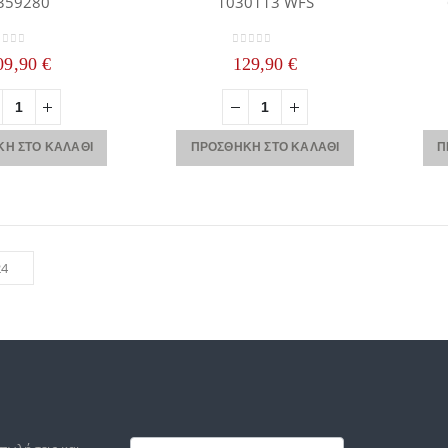
359280
1030113 WFS
ut of 5
0
out of 5
09,90
€
129,90
€
Η ΣΤΟ ΚΑΛΆΘΙ
ΠΡΟΣΘΉΚΗ ΣΤΟ ΚΑΛΆΘΙ
Π
Footer