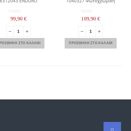
6312043 ENDURO
1040327 Φωτοχρωμική
0
out of 5
0
out of 5
99,90
€
109,90
€
ΡΟΣΘΉΚΗ ΣΤΟ ΚΑΛΆΘΙ
ΠΡΟΣΘΉΚΗ ΣΤΟ ΚΑΛΆΘΙ