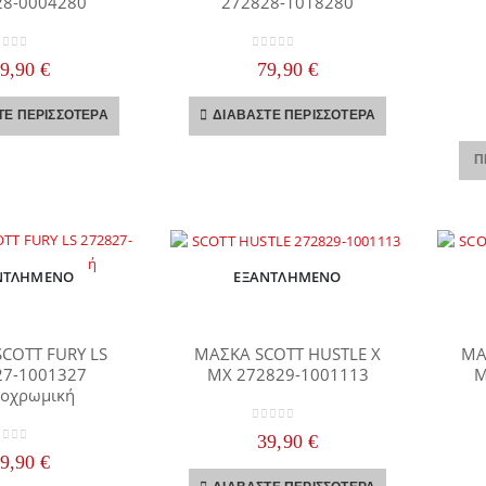
28-0004280
272828-1018280
ut of 5
0
out of 5
79,90
€
79,90
€
ΤΕ ΠΕΡΙΣΣΌΤΕΡΑ
ΔΙΑΒΆΣΤΕ ΠΕΡΙΣΣΌΤΕΡΑ
Π
ΝΤΛΗΜΈΝΟ
ΕΞΑΝΤΛΗΜΈΝΟ
COTT FURY LS
ΜΑΣΚΑ SCOTT HUSTLE X
ΜΑ
27-1001327
MX 272829-1001113
M
οχρωμική
0
out of 5
39,90
€
ut of 5
79,90
€